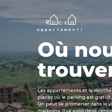
Où no
trouve
Les appartements et la vinothéq
places où le parking est gratuit.
On peut se promener dans le vil
magasins. Il ya aussi deux centr