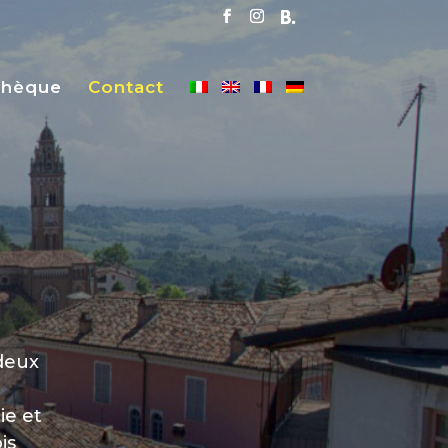
thèque
Contact
 deux
ie et
is