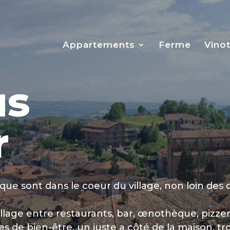
Appartements
Ferme
Vino
us
r
ue sont dans le coeur du village, non loin des
lage entre restaurants, bar, œnothèque, pizzer
es de bien-être, un juste a côté de la maison, tro